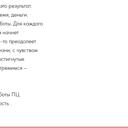
то результат.
емя, деньги.
оты. Для каждого
а начнет
о-то преодолеет
зни, с чувством
остигнутые
 стремимся –
аботы ПЦ
сть .