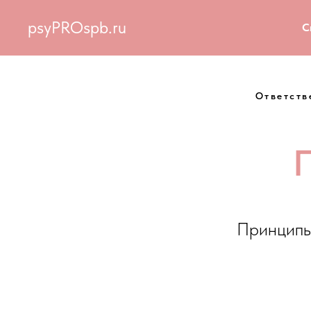
psyPROspb.ru
С
Ответств
П
Принципы