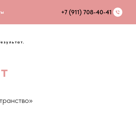
+7 (911) 708-40-41
ты
езультат.
ат
транство»