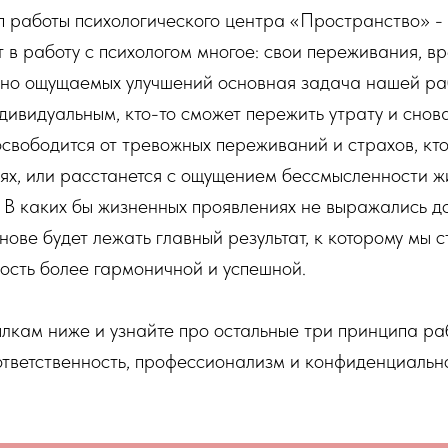
 работы психологического центра «Пространство» - э
 в работу с психологом многое: свои переживания, вр
но ощущаемых улучшений основная задача нашей раб
ндивидуальным, кто-то сможет пережить утрату и снов
 освободится от тревожных переживаний и страхов, кт
ях, или расстанется с ощущением бессмысленности жи
е. В каких бы жизненных проявлениях не выражались д
снове будет лежать главный результат, к которому мы
ость более гармоничной и успешной.
ылкам ниже и узнайте про остальные три принципа р
тветственность, профессионализм и конфиденциально